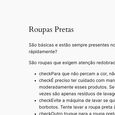
Roupas Pretas
São básicas e estão sempre presentes no
rápidamente?
São roupas que exigem atenção redobrada
check
Para que não percam a cor, nã
check
É preciso ter cuidado com ma
moderadamente esses produtos. Se 
vezes são apenas resíduos de lava
check
Evite a máquina de lavar se qu
borbotos. Tente lavar a roupa pret
check
Outro truque para a roupa pre