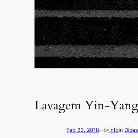
Lavagem Yin-Yan
Feb 23, 2018
—
info
in
Dicas
by