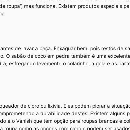
de roupa”, mas funciona. Existem produtos especiais par
ha
antes de lavar a peça. Enxaguar bem, pois restos de 
sso. O sabão de coco em pedra também é uma excelente
a, esfregando levemente o colarinho, a gola e as part
eador de cloro ou lixivia. Eles podem piorar a situaç
 comprometendo a durabilidade destes. Existem alguns
do é o Vanish que tem opção para roupas brancas e co
a roupa como as opções com cloro e podem ser usado