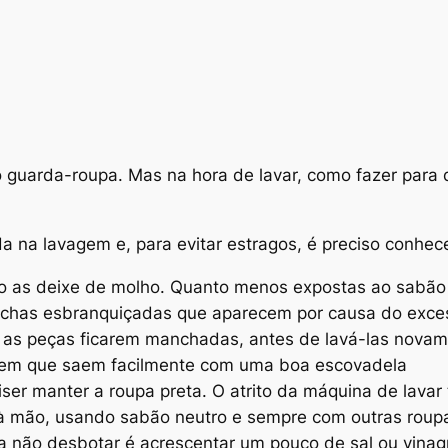
 guarda-roupa. Mas na hora de lavar, como fazer para
 na lavagem e, para evitar estragos, é preciso conhec
o as deixe de molho. Quanto menos expostas ao sabão e
nchas esbranquiçadas que aparecem por causa do exce
as peças ficarem manchadas, antes de lavá-las novame
gem que saem facilmente com uma boa escovadela
iser manter a roupa preta. O atrito da máquina de lavar
a à mão, usando sabão neutro e sempre com outras roup
ta não desbotar é acrescentar um pouco de sal ou vina