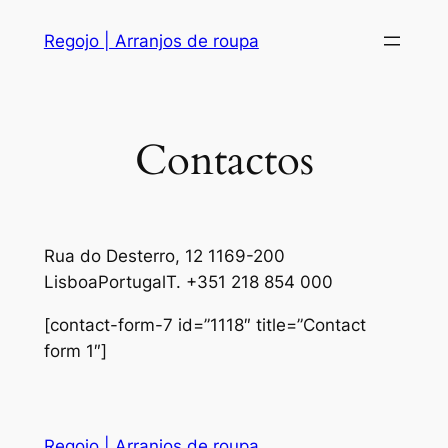
Skip
Regojo | Arranjos de roupa
to
content
Contactos
Rua do Desterro, 12 1169-200
LisboaPortugalT. +351 218 854 000
[contact-form-7 id=”1118″ title=”Contact
form 1″]
Regojo | Arranjos de roupa